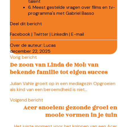
talent
6. Meest gestelde vragen over films en tv-
programma's met Gabriel Basso
Deel dit bericht
Facebook
|
Twitter
|
LinkedIn
|
E-mail
Over de auteur:
Lucas
december 22, 2025
Vorig bericht
De zoon van Linda de Mol: van
bekende familie tot eigen succes
Julian Vahle groeit op in een mediagezin Opgroeien
als kind van een beroemdheid is niet…
Volgend bericht
Acer snoeien: gezonde groei en
mooie vormen in je tuin
Het juiste moment voor het knippen van een Acer