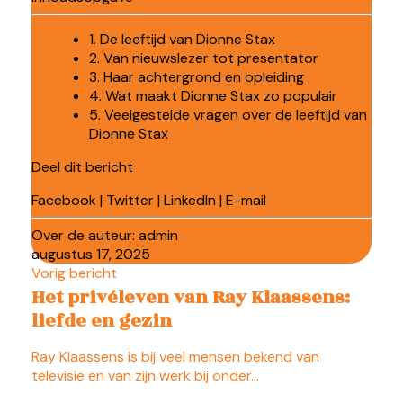
1. De leeftijd van Dionne Stax
2. Van nieuwslezer tot presentator
3. Haar achtergrond en opleiding
4. Wat maakt Dionne Stax zo populair
5. Veelgestelde vragen over de leeftijd van
Dionne Stax
Deel dit bericht
Facebook
|
Twitter
|
LinkedIn
|
E-mail
Over de auteur:
admin
augustus 17, 2025
Vorig bericht
Het privéleven van Ray Klaassens:
liefde en gezin
Ray Klaassens is bij veel mensen bekend van
televisie en van zijn werk bij onder…