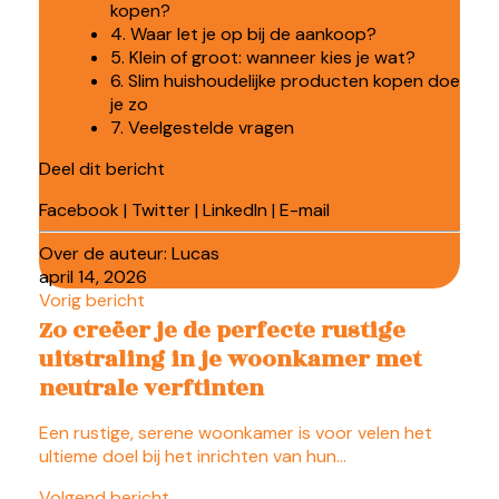
kopen?
4. Waar let je op bij de aankoop?
5. Klein of groot: wanneer kies je wat?
6. Slim huishoudelijke producten kopen doe
je zo
7. Veelgestelde vragen
Deel dit bericht
Facebook
|
Twitter
|
LinkedIn
|
E-mail
Over de auteur:
Lucas
april 14, 2026
Vorig bericht
Zo creëer je de perfecte rustige
uitstraling in je woonkamer met
neutrale verftinten
Een rustige, serene woonkamer is voor velen het
ultieme doel bij het inrichten van hun…
Volgend bericht