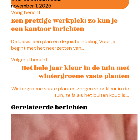
november 1, 2025
Vorig bericht
Een prettige werkplek: zo kun je
een kantoor inrichten
De basis: een plan en de juiste indeling Voor je
begint met het neerzetten van…
Volgend bericht
Het hele jaar kleur in de tuin met
wintergroene vaste planten
Wintergroene vaste planten zorgen voor kleur in de
tuin, zelfs als het buiten koud is.…
Gerelateerde berichten