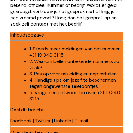
bekend, officieël nummer of bedrijf. Wordt er geld
gevraagd, vertrouw je het gesprek niet of krijg je
een vreemd gevoel? Hang dan het gesprek op en
zoek zelf contact met het bedrijf.
Inhoudsopgave
1. Steeds meer meldingen van het nummer
+31 10 340 31 15
2. Waarom bellen onbekende nummers zo
vaak?
3. Pas op voor misleiding en nepverhalen
4. Handige tips om jezelf te beschermen
tegen ongewenste telefoontjes
5. Vragen en antwoorden over +31 10 340
31 15
Deel dit bericht
Facebook
|
Twitter
|
LinkedIn
|
E-mail
Over de auteur:
Lucas