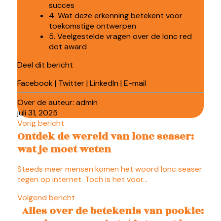
succes
4. Wat deze erkenning betekent voor
toekomstige ontwerpen
5. Veelgestelde vragen over de lonc red
dot award
Deel dit bericht
Facebook
|
Twitter
|
LinkedIn
|
E-mail
Over de auteur:
admin
juli 31, 2025
Vorig bericht
Ontdek de wereld van lonc seaser:
wat je moet weten
Steeds meer mensen komen het woord lonc seaser
tegen op internet. Toch is het voor…
Volgend bericht
Alles over de betekenis van pookie: