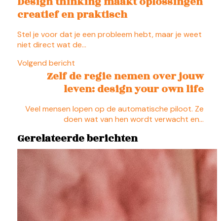
Design thinking maakt oplossingen
creatief en praktisch
Stel je voor dat je een probleem hebt, maar je weet
niet direct wat de…
Volgend bericht
Zelf de regie nemen over jouw
leven: design your own life
Veel mensen lopen op de automatische piloot. Ze
doen wat van hen wordt verwacht en…
Gerelateerde berichten