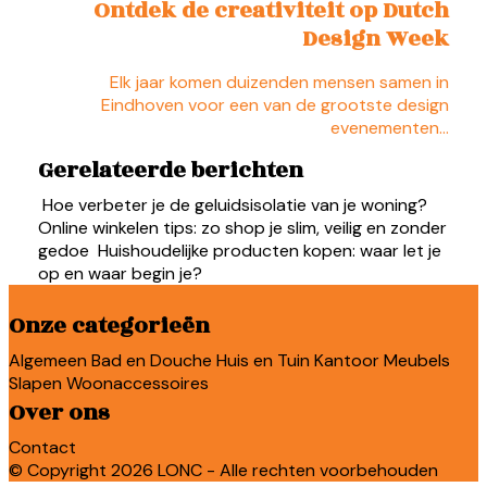
Ontdek de creativiteit op Dutch
Design Week
Elk jaar komen duizenden mensen samen in
Eindhoven voor een van de grootste design
evenementen…
Gerelateerde berichten
Hoe verbeter je de geluidsisolatie van je woning?
Online winkelen tips: zo shop je slim, veilig en zonder
gedoe
Huishoudelijke producten kopen: waar let je
op en waar begin je?
Onze categorieën
Algemeen
Bad en Douche
Huis en Tuin
Kantoor
Meubels
Slapen
Woonaccessoires
Over ons
Contact
© Copyright 2026 LONC - Alle rechten voorbehouden