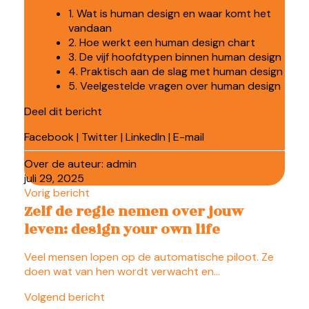
1. Wat is human design en waar komt het
vandaan
2. Hoe werkt een human design chart
3. De vijf hoofdtypen binnen human design
4. Praktisch aan de slag met human design
5. Veelgestelde vragen over human design
Deel dit bericht
Facebook
|
Twitter
|
LinkedIn
|
E-mail
Over de auteur:
admin
juli 29, 2025
Vorig bericht
Zelf de regie nemen over jouw
leven: design your own life
Veel mensen lopen op de automatische piloot. Ze
doen wat van hen wordt verwacht en…
Volgend bericht