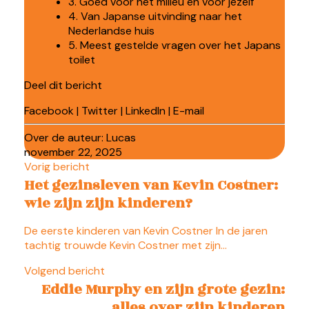
3. Goed voor het milieu en voor jezelf
4. Van Japanse uitvinding naar het
Nederlandse huis
5. Meest gestelde vragen over het Japans
toilet
Deel dit bericht
Facebook
|
Twitter
|
LinkedIn
|
E-mail
Over de auteur:
Lucas
november 22, 2025
Vorig bericht
Het gezinsleven van Kevin Costner:
wie zijn zijn kinderen?
De eerste kinderen van Kevin Costner In de jaren
tachtig trouwde Kevin Costner met zijn…
Volgend bericht
Eddie Murphy en zijn grote gezin:
alles over zijn kinderen