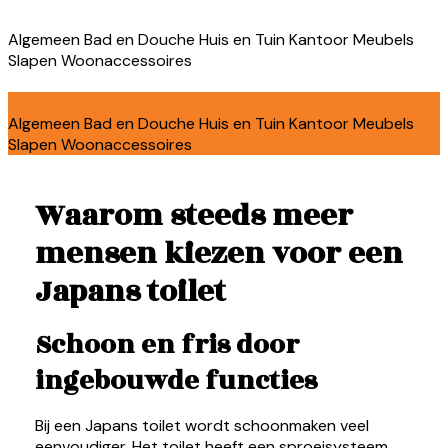
Algemeen
Bad en Douche
Huis en Tuin
Kantoor
Meubels
Slapen
Woonaccessoires
Algemeen
Bad en Douche
Huis en Tuin
Kantoor
Meubels
Slapen
Woonaccessoires
Waarom steeds meer
mensen kiezen voor een
Japans toilet
Schoon en fris door
ingebouwde functies
Bij een Japans toilet wordt schoonmaken veel
eenvoudiger. Het toilet heeft een sproeisysteem