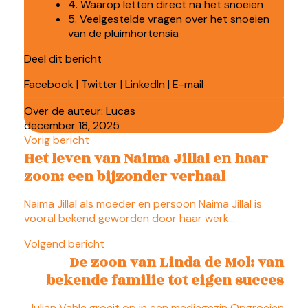
4. Waarop letten direct na het snoeien
5. Veelgestelde vragen over het snoeien
van de pluimhortensia
Deel dit bericht
Facebook
|
Twitter
|
LinkedIn
|
E-mail
Over de auteur:
Lucas
december 18, 2025
Vorig bericht
Het leven van Naima Jillal en haar
zoon: een bijzonder verhaal
Naima Jillal als moeder en persoon Naima Jillal is
vooral bekend geworden door haar werk…
Volgend bericht
De zoon van Linda de Mol: van
bekende familie tot eigen succes
Julian Vahle groeit op in een mediagezin Opgroeien