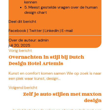
kennen
5. Meest gestelde vragen over de human
design chart
Deel dit bericht
Facebook
|
Twitter
|
LinkedIn
|
E-mail
Over de auteur:
admin
juli 20, 2025
Vorig bericht
Overnachten in stijl bij Dutch
Design Hotel Artemis
Kunst en comfort komen samen Wie op zoek is naar
een plek waar kunst, design…
Volgend bericht
Zelf je auto stijlen met maxton
design