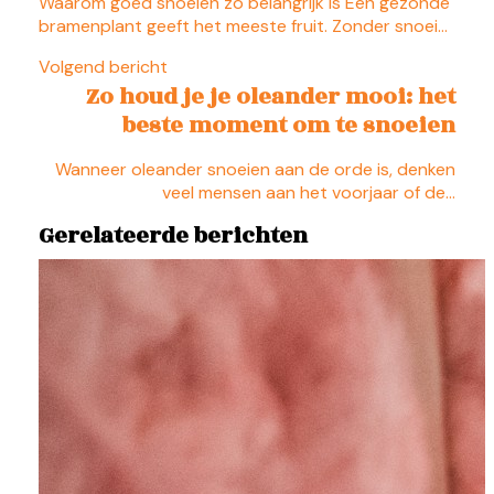
Waarom goed snoeien zo belangrijk is Een gezonde
bramenplant geeft het meeste fruit. Zonder snoei…
Volgend bericht
Zo houd je je oleander mooi: het
beste moment om te snoeien
Wanneer oleander snoeien aan de orde is, denken
veel mensen aan het voorjaar of de…
Gerelateerde berichten