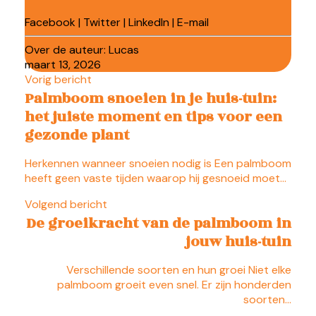
Facebook
|
Twitter
|
LinkedIn
|
E-mail
Over de auteur:
Lucas
maart 13, 2026
Vorig bericht
Palmboom snoeien in je huis-tuin:
het juiste moment en tips voor een
gezonde plant
Herkennen wanneer snoeien nodig is Een palmboom
heeft geen vaste tijden waarop hij gesnoeid moet…
Volgend bericht
De groeikracht van de palmboom in
jouw huis-tuin
Verschillende soorten en hun groei Niet elke
palmboom groeit even snel. Er zijn honderden
soorten…