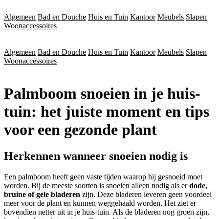
Algemeen
Bad en Douche
Huis en Tuin
Kantoor
Meubels
Slapen
Woonaccessoires
Algemeen
Bad en Douche
Huis en Tuin
Kantoor
Meubels
Slapen
Woonaccessoires
Palmboom snoeien in je huis-
tuin: het juiste moment en tips
voor een gezonde plant
Herkennen wanneer snoeien nodig is
Een palmboom heeft geen vaste tijden waarop hij gesnoeid moet
worden. Bij de meeste soorten is snoeien alleen nodig als er
dode,
bruine of gele bladeren
zijn. Deze bladeren leveren geen voordeel
meer voor de plant en kunnen weggehaald worden. Het ziet er
bovendien netter uit in je huis-tuin. Als de bladeren nog groen zijn,