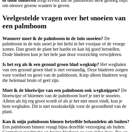
of dode bladeren
zorgt ervoor dat de palmboom sterk genoeg blijft
om nieuwe groene waaiers te geven.
Veelgestelde vragen over het snoeien van
een palmboom
Wanneer moet ik de palmboom in de tuin snoeien?
De
palmboom in de tuin snoei je het liefst in het voorjaar of de vroege
zomer. Dan groeit de plant het hardst en kan hij goed herstellen.
Dode bladeren kun je het hele jaar door voorzichtig verwijderen.
Is het erg als ik een gezond groen blad wegknip?
Het weghalen
van een gezond groen blad is niet verstandig. Deze bladeren zorgen
voor voedsel en groei van de palmboom. Knip alleen bladeren weg
die helemaal bruin of geel zijn.
Moet ik de bloeiwijze van een palmboom ook wegknippen?
De
bloeiwijze of bloemen van de palmboom hoef je niet te snoeien.
Alleen als hij erg groot wordt of als je het niet mooi vindt, kun je
hem weghalen. Dit is niet noodzakelijk voor de gezondheid van de
plant.
Kan ik mijn palmboom binnen hetzelfde behandelen als buiten?
Een palmboom binnen vraagt bijna dezelfde verzorging als buiten.