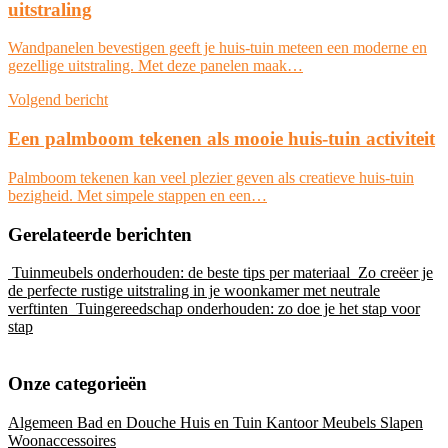
uitstraling
Wandpanelen bevestigen geeft je huis-tuin meteen een moderne en
gezellige uitstraling. Met deze panelen maak…
Volgend bericht
Een palmboom tekenen als mooie huis-tuin activiteit
Palmboom tekenen kan veel plezier geven als creatieve huis-tuin
bezigheid. Met simpele stappen en een…
Gerelateerde berichten
Tuinmeubels onderhouden: de beste tips per materiaal
Zo creëer je
de perfecte rustige uitstraling in je woonkamer met neutrale
verftinten
Tuingereedschap onderhouden: zo doe je het stap voor
stap
Onze categorieën
Algemeen
Bad en Douche
Huis en Tuin
Kantoor
Meubels
Slapen
Woonaccessoires