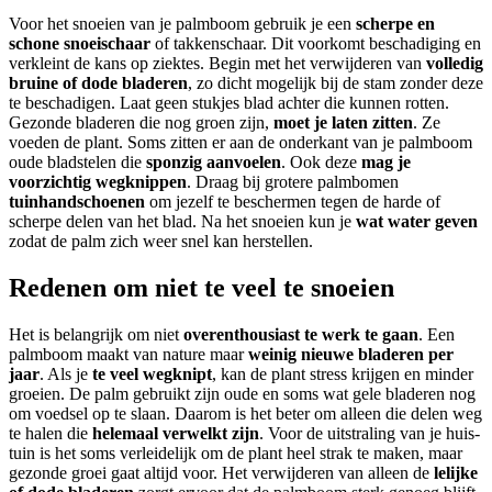
Voor het snoeien van je palmboom gebruik je een
scherpe en
schone snoeischaar
of takkenschaar. Dit voorkomt beschadiging en
verkleint de kans op ziektes. Begin met het verwijderen van
volledig
bruine of dode bladeren
, zo dicht mogelijk bij de stam zonder deze
te beschadigen. Laat geen stukjes blad achter die kunnen rotten.
Gezonde bladeren die nog groen zijn,
moet je laten zitten
. Ze
voeden de plant. Soms zitten er aan de onderkant van je palmboom
oude bladstelen die
sponzig aanvoelen
. Ook deze
mag je
voorzichtig wegknippen
. Draag bij grotere palmbomen
tuinhandschoenen
om jezelf te beschermen tegen de harde of
scherpe delen van het blad. Na het snoeien kun je
wat water geven
zodat de palm zich weer snel kan herstellen.
Redenen om niet te veel te snoeien
Het is belangrijk om niet
overenthousiast te werk te gaan
. Een
palmboom maakt van nature maar
weinig nieuwe bladeren per
jaar
. Als je
te veel wegknipt
, kan de plant stress krijgen en minder
groeien. De palm gebruikt zijn oude en soms wat gele bladeren nog
om voedsel op te slaan. Daarom is het beter om alleen die delen weg
te halen die
helemaal verwelkt zijn
. Voor de uitstraling van je huis-
tuin is het soms verleidelijk om de plant heel strak te maken, maar
gezonde groei gaat altijd voor. Het verwijderen van alleen de
lelijke