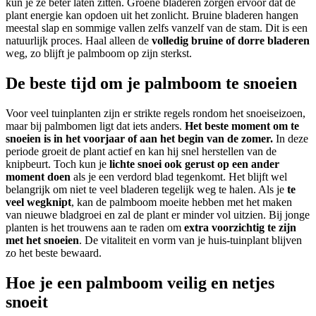
kun je ze beter laten zitten. Groene bladeren zorgen ervoor dat de
plant energie kan opdoen uit het zonlicht. Bruine bladeren hangen
meestal slap en sommige vallen zelfs vanzelf van de stam. Dit is een
natuurlijk proces. Haal alleen de
volledig bruine of dorre bladeren
weg, zo blijft je palmboom op zijn sterkst.
De beste tijd om je palmboom te snoeien
Voor veel tuinplanten zijn er strikte regels rondom het snoeiseizoen,
maar bij palmbomen ligt dat iets anders.
Het beste moment om te
snoeien is in het voorjaar of aan het begin van de zomer.
In deze
periode groeit de plant actief en kan hij snel herstellen van de
knipbeurt. Toch kun je
lichte snoei ook gerust op een ander
moment doen
als je een verdord blad tegenkomt. Het blijft wel
belangrijk om niet te veel bladeren tegelijk weg te halen. Als je
te
veel wegknipt
, kan de palmboom moeite hebben met het maken
van nieuwe bladgroei en zal de plant er minder vol uitzien. Bij jonge
planten is het trouwens aan te raden om
extra voorzichtig te zijn
met het snoeien
. De vitaliteit en vorm van je huis-tuinplant blijven
zo het beste bewaard.
Hoe je een palmboom veilig en netjes
snoeit