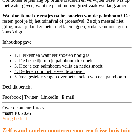
Controleer regelmatig op bruine bladeren en verwijder deze. Pas op
met water geven, want de plant binnen groeit vaak wat langzamer.
Wat doe ik met de restjes na het snoeien van de palmboom?
De
resten gooi je bij het tuinafval of groenafval. Ze zijn meestal niet
giftig, maar je kunt ze beter niet laten liggen, zodat schimmel geen
kans krijgt.
Inhoudsopgave
1. Herkennen wanneer snoeien nodig is
2. De beste tijd om je palmboom te snoeien
3. Hoe je een palmboom veilig en netjes snoeit
4. Redenen om niet te veel te snoeien
5. Veelgestelde vragen over het snoeien van een palmboom
Deel dit bericht
Facebook
|
Twitter
|
LinkedIn
|
E-mail
Over de auteur:
Lucas
maart 10, 2026
Vorig bericht
Zelf wandpanelen monteren voor een frisse huis-tuin